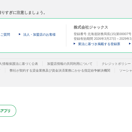
借りすぎに注意しましょう。
株式会社ジャックス
登録番号 北海道財務局長(15)第00007
るご質問
法人・加盟店のお客様
登録有効期間 2026年3月27日～2029年3
業法に基づき掲載する登録票
人情報保護法に基づく公表
加盟店情報の共同利用について
クレジットポリシー
て
弊社が契約する貸金業務及び資金決済業務にかかる指定紛争解決機関
ソーシ